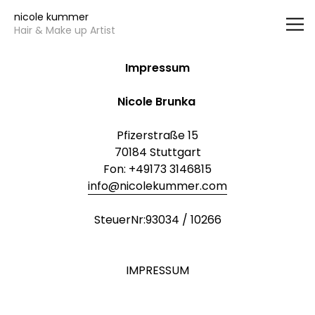
Vsble
nicole kummer
Hair & Make up Artist
Impressum
Nicole Brunka
Pfizerstraße 15
70184 Stuttgart
Fon: +49173 3146815
info@nicolekummer.com
SteuerNr:93034 / 10266
IMPRESSUM